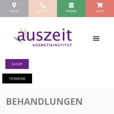
Zum
Inhalt
ROUTE
ANRUFEN
TERMINE
SHOP
springen
SHOP
TERMINE
BEHANDLUNGEN