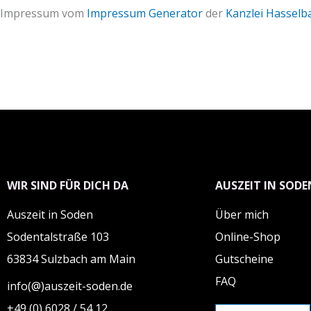
Impressum vom
Impressum Generator
der
Kanzlei Hasselb
WIR SIND FÜR DICH DA
AUSZEIT IN SODE
Auszeit in Soden
Über mich
Sodentalstraße 103
Online-Shop
63834 Sulzbach am Main
Gutscheine
FAQ
info(@)auszeit-soden.de
+49 (0) 6028 / 54 12