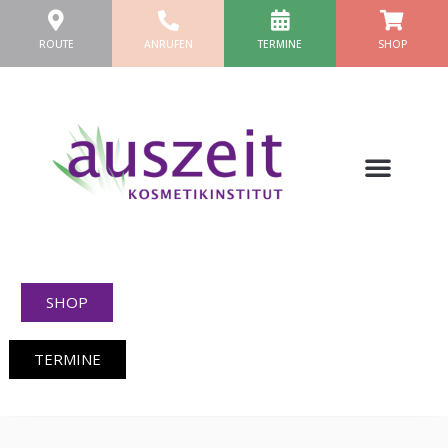
Zum
Inhalt
ROUTE
ANRUFEN
TERMINE
SHOP
springen
SHOP
TERMINE